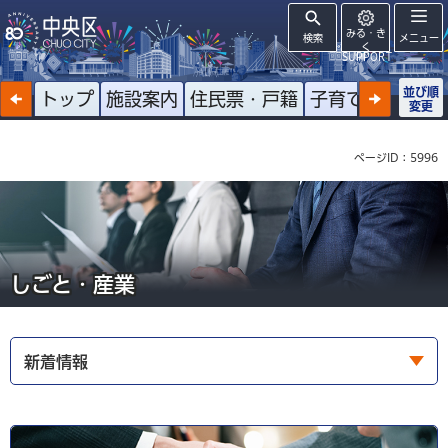
みる・き
検索
メニュー
く
SUPPORT
並び順
トップ
施設案内
住民票・戸籍
子育て
高齢者
変更
ページID：5996
しごと・産業
新着情報